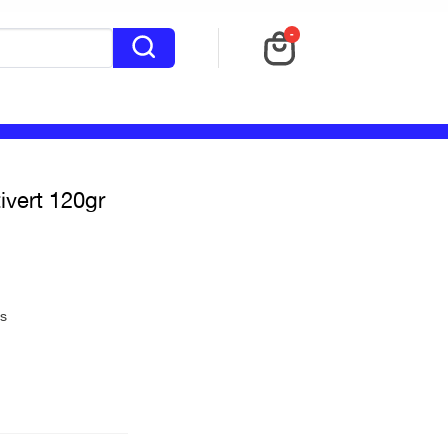
-
ivert 120gr
as