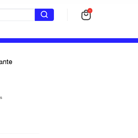
-
ante
as